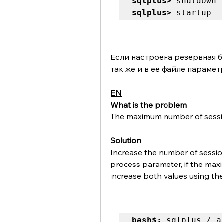
sqlplus>
sqlplus>
 startup -
Если настроена резервная б
так же и в ее файле параме
EN
What is the problem
The maximum number of sessio
Solution
Increase the number of sessio
process parameter, if the maxi
increase both values using the
bash$: