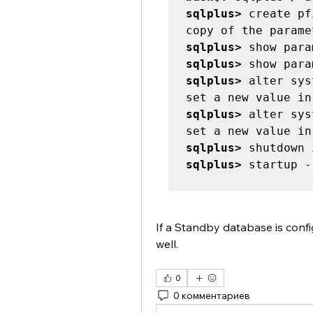
sqlplus>
 create pf
sqlplus>
sqlplus>
sqlplus>
 alter sys
sqlplus>
 alter sys
sqlplus>
sqlplus>
 startup -
If a Standby database is confi
well.
0
0 комментариев