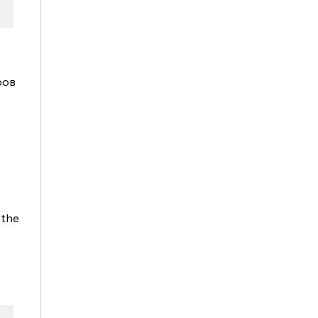
ов 
the 