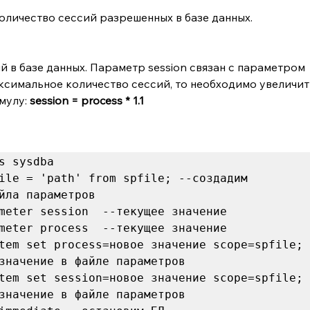
оличество сессий разрешенных в базе данных.
 в базе данных. Параметр session связан с параметром 
аксимальное количество сессий, то необходимо увеличить
мулу: 
session = process * 1.1
ile = 'path' from spfile; --создадим 
tem set process=новое значение scope=spfile; 
tem set session=новое значение scope=spfile; 