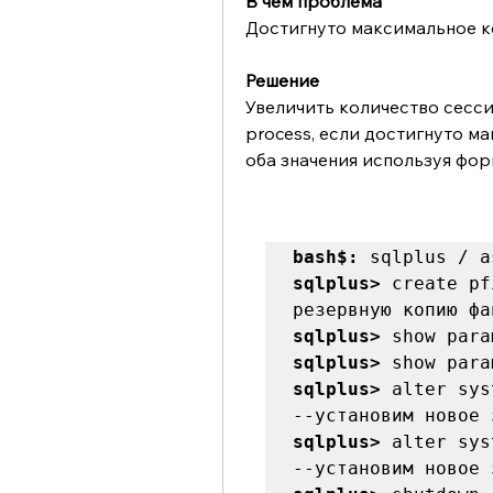
В чем проблема
Достигнуто максимальное к
Решение
Увеличить количество сессий
process, если достигнуто м
оба значения используя фор
bash$:
sqlplus>
 create pf
sqlplus>
sqlplus>
sqlplus>
 alter sys
sqlplus>
 alter sys