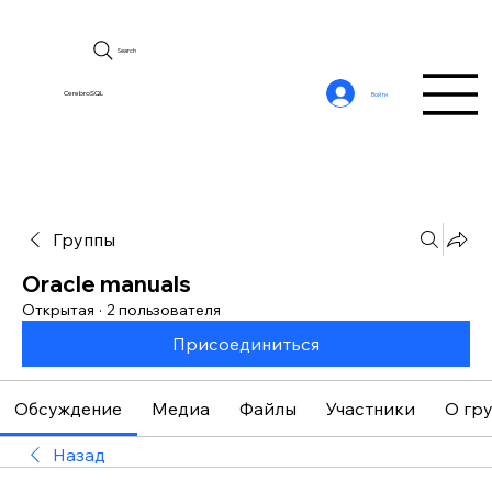
Search
CerebroSQL
Войти
Группы
Oracle manuals
Открытая
·
2 пользователя
Присоединиться
Обсуждение
Медиа
Файлы
Участники
О гр
Назад