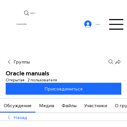
Search
CerebroSQL
Войти
Группы
Oracle manuals
Открытая
·
2 пользователя
Присоединиться
Обсуждение
Медиа
Файлы
Участники
О гр
Назад