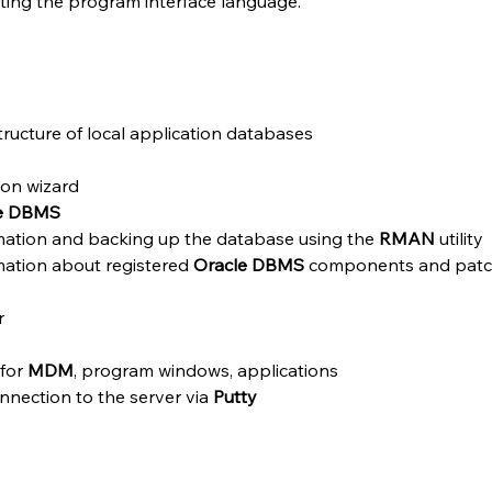
iting the program interface language.
tructure of local application databases
on wizard
e DBMS
mation and backing up the database using the 
RMAN 
utility
ation about registered 
Oracle DBMS
 components and patc
r
for 
MDM
, program windows, applications
nnection to the server via 
Putty