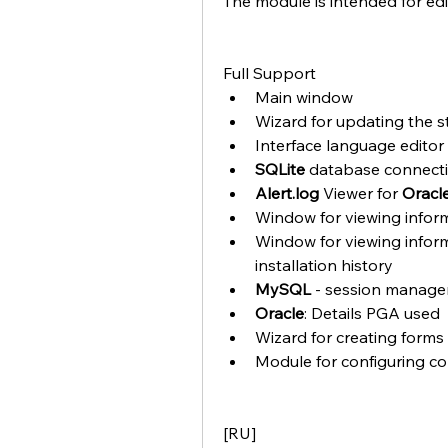
The module is intended for ed
Full Support
Main window
Wizard for updating the s
Interface language editor
SQLite 
database connecti
Alert.log 
Viewer for 
Oracl
Window for viewing infor
Window for viewing inform
installation history
MySQL 
- session manage
Oracle
: Details PGA used
Wizard for creating forms 
Module for configuring co
[RU]