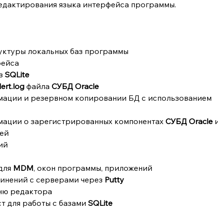
едактирования языка интерфейса программы.
уктуры локальных баз программы
фейса
з 
SQLite
lert.log
 файла 
СУБД Oracle
ации и резервном копировании БД с использованием 
ации о зарегистрированных компонентах 
СУБД Oracle 
и
чей
ий
для 
MDM
, окон программы, приложений
инений с серверами через 
Putty
еню редактора
т для работы с базами 
SQLite