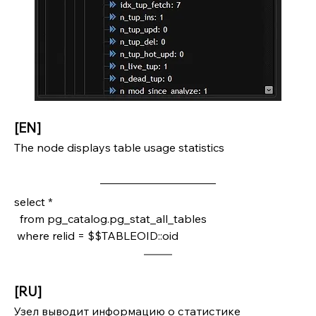
[EN]
The node displays table usage statistics
select *
  from pg_catalog.pg_stat_all_tables
 where relid = $$TABLEOID::oid
[RU]
Узел выводит информацию о статистике 