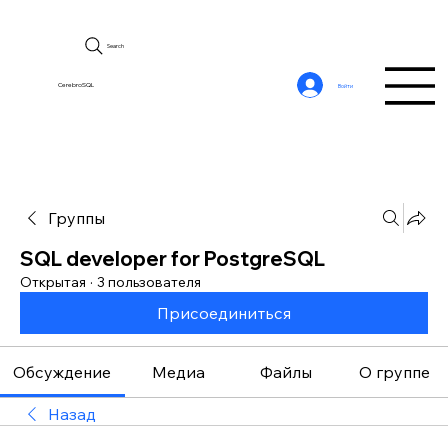
Search
CerebroSQL
Войти
Группы
SQL developer for PostgreSQL
Открытая
·
3 пользователя
Присоединиться
Обсуждение
Медиа
Файлы
О группе
Назад