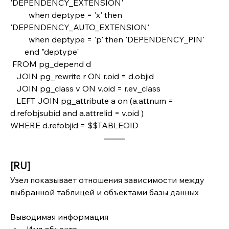
'DEPENDENCY_EXTENSION'
         when deptype = 'x' then 
'DEPENDENCY_AUTO_EXTENSION'
         when deptype = 'p' then 'DEPENDENCY_PIN'
       end "deptype"
 FROM pg_depend d
   JOIN pg_rewrite r ON r.oid = d.objid
   JOIN pg_class v ON v.oid = r.ev_class       
   LEFT JOIN pg_attribute a on (a.attnum =  
d.refobjsubid and a.attrelid = v.oid )
WHERE d.refobjid = $$TABLEOID
[RU]
Узел показывает отношения зависимости между 
выбранной таблицей и объектами базы данных
Выводимая информация