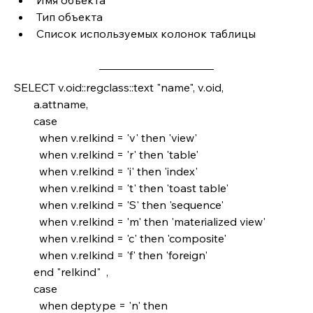
Имя объекта
Тип объекта
Список используемых колонок таблицы
SELECT v.oid::regclass::text "name", v.oid, 
       a.attname,
       case
         when v.relkind = 'v' then 'view' 
         when v.relkind = 'r' then 'table'
         when v.relkind = 'i' then 'index'
         when v.relkind = 't' then 'toast table'
         when v.relkind = 'S' then 'sequence'
         when v.relkind = 'm' then 'materialized view'
         when v.relkind = 'c' then 'composite'
         when v.relkind = 'f' then 'foreign'
       end "relkind"  ,
       case
         when deptype = 'n' then 