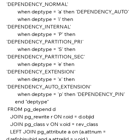
'DEPENDENCY_NORMAL'
         when deptype = 'a' then 'DEPENDENCY_AUTO'
         when deptype = 'i' then 
'DEPENDENCY_INTERNAL'
         when deptype = 'P' then 
'DEPENDENCY_PARTITION_PRI'
         when deptype = 'S' then 
'DEPENDENCY_PARTITION_SEC'
         when deptype = 'e' then 
'DEPENDENCY_EXTENSION'
         when deptype = 'x' then 
'DEPENDENCY_AUTO_EXTENSION'
         when deptype = 'p' then 'DEPENDENCY_PIN'
       end "deptype"
 FROM pg_depend d
   JOIN pg_rewrite r ON r.oid = d.objid
   JOIN pg_class v ON v.oid = r.ev_class       
   LEFT JOIN pg_attribute a on (a.attnum =  
d.refobjsubid and a.attrelid = v.oid )