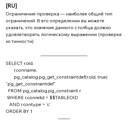
[RU]
Ограничение-проверка — наиболее общий тип 
ограничений. В его определении вы можете 
указать, что значение данного столбца должно 
удовлетворять логическому выражению (проверке 
истинности)
SELECT r.oid, 
       r.conname, 
       pg_catalog.pg_get_constraintdef(r.oid, true) 
"pg_get_constraintdef"
  FROM pg_catalog.pg_constraint r 
 WHERE r.conrelid = $$TABLEOID
   AND r.contype = 'c'
ORDER BY 1 