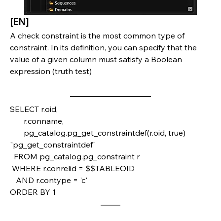
[EN]
A check constraint is the most common type of 
constraint. In its definition, you can specify that the 
value of a given column must satisfy a Boolean 
expression (truth test)
SELECT r.oid, 
       r.conname, 
       pg_catalog.pg_get_constraintdef(r.oid, true) 
"pg_get_constraintdef"
  FROM pg_catalog.pg_constraint r 
 WHERE r.conrelid = $$TABLEOID
   AND r.contype = 'c'
ORDER BY 1 