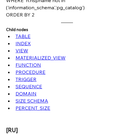
WHERE  n.nspname not in  
('information_schema','pg_catalog')
ORDER BY 2  
Child nodes
TABLE
INDEX
VIEW
MATERIALIZED_VIEW
FUNCTION
PROCEDURE
TRIGGER
SEQUENCE
DOMAIN
SIZE SCHEMA
PERCENT_SIZE
[RU]