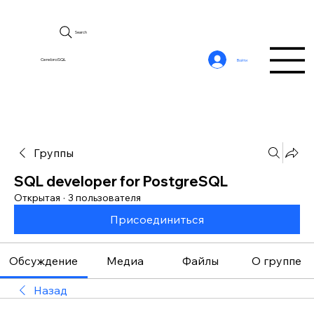
Search
CerebroSQL
Войти
Группы
SQL developer for PostgreSQL
Открытая
·
3 пользователя
Присоединиться
Обсуждение
Медиа
Файлы
О группе
Назад