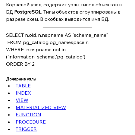
Корневой узел, содержит узлы типов объектов в 
БД 
PostgreSQL
. Типы объектов сгруппированы в 
разрезе схем. В скобках выводится имя БД. 
SELECT n.oid, n.nspname AS "schema_name"
 FROM pg_catalog.pg_namespace n 
WHERE  n.nspname not in  
('information_schema','pg_catalog')
ORDER BY 2  
Дочерние узлы
TABLE
INDEX
VIEW
MATERIALIZED_VIEW
FUNCTION
PROCEDURE
TRIGGER