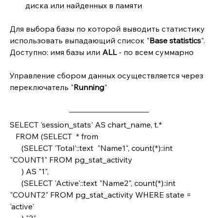
диска или найденных в памяти
Для выбора базы по которой выводить статистику 
использовать выпадающий список "
Base statistics
".
Доступно: имя базы или 
ALL 
- по всем суммарно
Управление сбором данных осуществляется через 
переключатель "
Running
"
SELECT 'session_stats' AS chart_name, t.*
   FROM (SELECT  * from
      (SELECT 'Total'::text  "Name1", count(*)::int 
"COUNT1" FROM pg_stat_activity
      ) AS "1",
      (SELECT 'Active'::text "Name2", count(*)::int 
"COUNT2" FROM pg_stat_activity WHERE state = 
'active'  
      ) "2", 