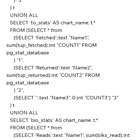
   ) t
   UNION ALL
   SELECT 'to_stats' AS chart_name, t.*
   FROM (SELECT * from
      (SELECT 'Fetched'::text "Name1", 
sum(tup_fetched)::int "COUNT1" FROM 
pg_stat_database
      ) "1",
      (SELECT 'Returned'::text "Name2", 
sum(tup_returned)::int "COUNT2" FROM 
pg_stat_database 
      ) "2",
      (SELECT ''::text "Name3", 0::int "COUNT3") "3"
   ) t
   UNION ALL
   SELECT 'bio_stats' AS chart_name, t.*
   FROM (SELECT * from
      (SELECT 'Reads'::text "Name1", sum(blks_read)::int 