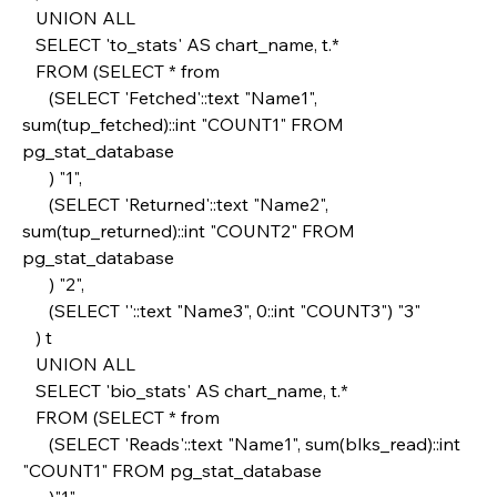
   UNION ALL
   SELECT 'to_stats' AS chart_name, t.*
   FROM (SELECT * from
      (SELECT 'Fetched'::text "Name1", 
sum(tup_fetched)::int "COUNT1" FROM 
pg_stat_database
      ) "1",
      (SELECT 'Returned'::text "Name2", 
sum(tup_returned)::int "COUNT2" FROM 
pg_stat_database 
      ) "2",
      (SELECT ''::text "Name3", 0::int "COUNT3") "3"
   ) t
   UNION ALL
   SELECT 'bio_stats' AS chart_name, t.*
   FROM (SELECT * from
      (SELECT 'Reads'::text "Name1", sum(blks_read)::int 
"COUNT1" FROM pg_stat_database 
      )"1",