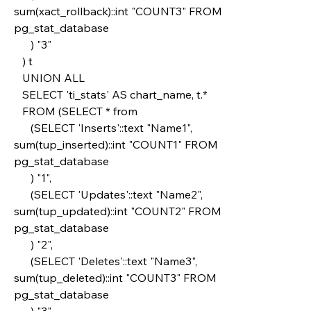
sum(xact_rollback)::int "COUNT3" FROM 
pg_stat_database 
      ) "3"
   ) t
   UNION ALL
   SELECT 'ti_stats' AS chart_name, t.*
   FROM (SELECT * from
      (SELECT 'Inserts'::text "Name1", 
sum(tup_inserted)::int "COUNT1" FROM 
pg_stat_database
      ) "1",
      (SELECT 'Updates'::text "Name2", 
sum(tup_updated)::int "COUNT2" FROM 
pg_stat_database
      ) "2",
      (SELECT 'Deletes'::text "Name3", 
sum(tup_deleted)::int "COUNT3" FROM 
pg_stat_database 
      ) "3"