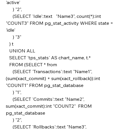
'active'  
      ) "2", 
      (SELECT 'Idle'::text   "Name3", count(*)::int 
"COUNT3" FROM pg_stat_activity WHERE state = 
'idle'
      ) "3"
   ) t
   UNION ALL
   SELECT 'tps_stats' AS chart_name, t.* 
   FROM (SELECT * from
      (SELECT 'Transactions'::text "Name1", 
(sum(xact_commit) + sum(xact_rollback))::int 
"COUNT1" FROM pg_stat_database
      ) "1",
      (SELECT 'Commits'::text "Name2", 
sum(xact_commit)::int "COUNT2"  FROM 
pg_stat_database
      ) "2",
      (SELECT 'Rollbacks'::text "Name3", 