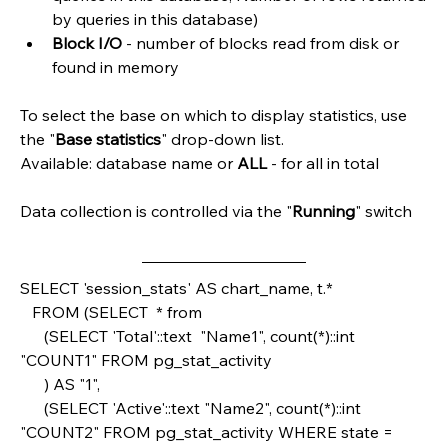
by queries in this database)
Block I/O
 - number of blocks read from disk or 
found in memory
To select the base on which to display statistics, use 
the "
Base statistics
" drop-down list.
Available: database name or 
ALL 
- for all in total
Data collection is controlled via the "
Running
" switch
SELECT 'session_stats' AS chart_name, t.*
   FROM (SELECT  * from
      (SELECT 'Total'::text  "Name1", count(*)::int 
"COUNT1" FROM pg_stat_activity
      ) AS "1",
      (SELECT 'Active'::text "Name2", count(*)::int 
"COUNT2" FROM pg_stat_activity WHERE state = 