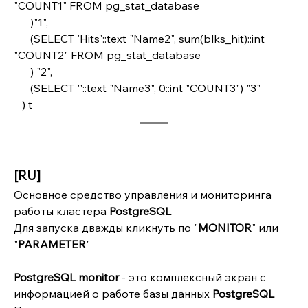
"COUNT1" FROM pg_stat_database 
      )"1",
      (SELECT 'Hits'::text "Name2", sum(blks_hit)::int 
"COUNT2" FROM pg_stat_database
      ) "2",
      (SELECT ''::text "Name3", 0::int "COUNT3") "3"
   ) t
[RU]
Основное средство управления и мониторинга 
работы кластера 
PostgreSQL
Для запуска дважды кликнуть по "
MONITOR
" или 
"
PARAMETER
"
PostgreSQL monitor
 - это комплексный экран с 
информацией о работе базы данных 
PostgreSQL