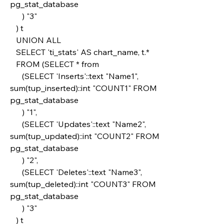
pg_stat_database 
      ) "3"
   ) t
   UNION ALL
   SELECT 'ti_stats' AS chart_name, t.*
   FROM (SELECT * from
      (SELECT 'Inserts'::text "Name1", 
sum(tup_inserted)::int "COUNT1" FROM 
pg_stat_database
      ) "1",
      (SELECT 'Updates'::text "Name2", 
sum(tup_updated)::int "COUNT2" FROM 
pg_stat_database
      ) "2",
      (SELECT 'Deletes'::text "Name3", 
sum(tup_deleted)::int "COUNT3" FROM 
pg_stat_database 
      ) "3"
   ) t