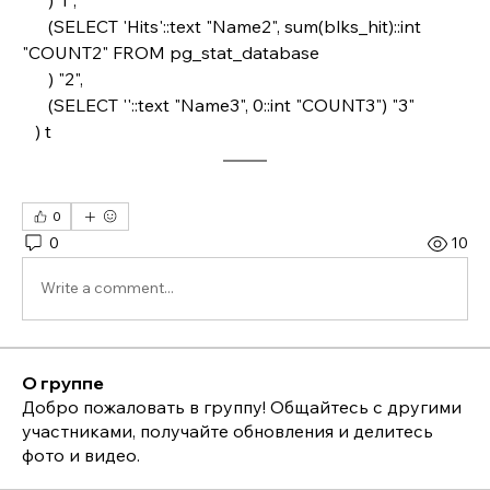
      (SELECT 'Hits'::text "Name2", sum(blks_hit)::int 
"COUNT2" FROM pg_stat_database
      ) "2",
      (SELECT ''::text "Name3", 0::int "COUNT3") "3"
   ) t
0
0
10
Write a comment...
О группе
Добро пожаловать в группу! Общайтесь с другими
участниками, получайте обновления и делитесь
фото и видео.