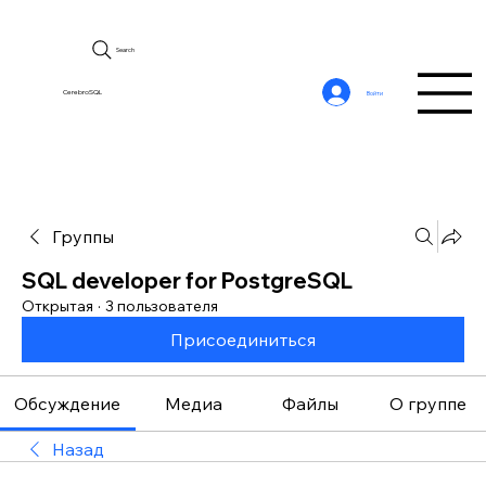
Search
CerebroSQL
Войти
Группы
SQL developer for PostgreSQL
Открытая
·
3 пользователя
Присоединиться
Обсуждение
Медиа
Файлы
О группе
Назад