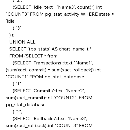
      (SELECT 'Idle'::text   "Name3", count(*)::int 
"COUNT3" FROM pg_stat_activity WHERE state = 
'idle'
      ) "3"
   ) t
   UNION ALL
   SELECT 'tps_stats' AS chart_name, t.* 
   FROM (SELECT * from
      (SELECT 'Transactions'::text "Name1", 
(sum(xact_commit) + sum(xact_rollback))::int 
"COUNT1" FROM pg_stat_database
      ) "1",
      (SELECT 'Commits'::text "Name2", 
sum(xact_commit)::int "COUNT2"  FROM 
pg_stat_database
      ) "2",
      (SELECT 'Rollbacks'::text "Name3", 
sum(xact_rollback)::int "COUNT3" FROM 