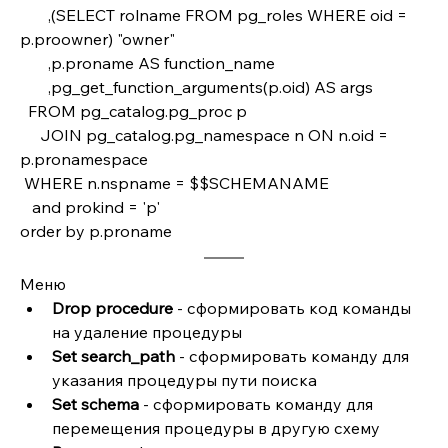
       ,(SELECT rolname FROM pg_roles WHERE oid = 
p.proowner) "owner"
       ,p.proname AS function_name
       ,pg_get_function_arguments(p.oid) AS args 
  FROM pg_catalog.pg_proc p 
     JOIN pg_catalog.pg_namespace n ON n.oid = 
p.pronamespace
 WHERE n.nspname = $$SCHEMANAME
   and prokind = 'p'
order by p.proname 
Меню
Drop procedure
 - сформировать код команды 
на удаление процедуры 
Set search_path
 - сформировать команду для 
указания процедуры пути поиска
Set schema
 - сформировать команду для 
перемещения процедуры в другую схему