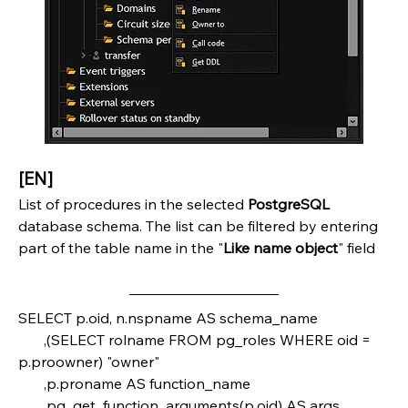
[EN]
List of procedures in the selected 
PostgreSQL 
database schema. The list can be filtered by entering 
part of the table name in the "
Like name object
" field
SELECT p.oid, n.nspname AS schema_name 
       ,(SELECT rolname FROM pg_roles WHERE oid = 
p.proowner) "owner"
       ,p.proname AS function_name
       ,pg_get_function_arguments(p.oid) AS args 