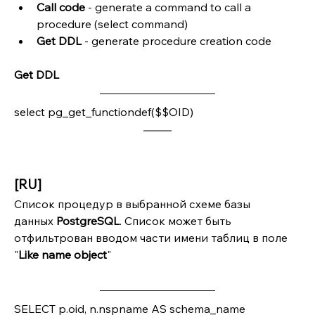
Call code
 - generate a command to call a 
procedure (select command)
Get DDL
 - generate procedure creation code
Get DDL
select pg_get_functiondef($$OID)
[RU]
Список процедур в выбранной схеме базы 
данных 
PostgreSQL
. Список может быть 
отфильтрован вводом части имени таблиц в поле 
"
Like name object
"
SELECT p.oid, n.nspname AS schema_name 