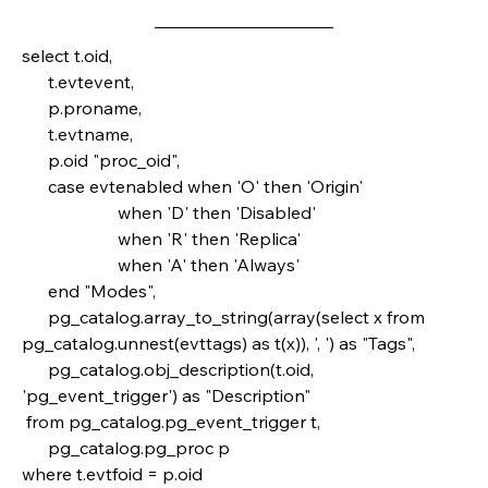
select t.oid,
      t.evtevent,
      p.proname,
      t.evtname,
      p.oid "proc_oid",
      case evtenabled when 'O' then 'Origin'
                      when 'D' then 'Disabled'
                      when 'R' then 'Replica'
                      when 'A' then 'Always'
      end "Modes",
      pg_catalog.array_to_string(array(select x from 
pg_catalog.unnest(evttags) as t(x)), ', ') as "Tags",
      pg_catalog.obj_description(t.oid, 
'pg_event_trigger') as "Description"
 from pg_catalog.pg_event_trigger t,
      pg_catalog.pg_proc p
where t.evtfoid = p.oid