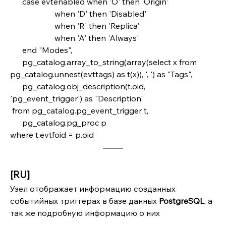
      case evtenabled when 'O' then 'Origin'
                      when 'D' then 'Disabled'
                      when 'R' then 'Replica'
                      when 'A' then 'Always'
      end "Modes",
      pg_catalog.array_to_string(array(select x from 
pg_catalog.unnest(evttags) as t(x)), ', ') as "Tags",
      pg_catalog.obj_description(t.oid, 
'pg_event_trigger') as "Description"
 from pg_catalog.pg_event_trigger t,
      pg_catalog.pg_proc p
where t.evtfoid = p.oid
[RU]
Узел отображает информацию созданных 
событийных триггерах в базе данных 
PostgreSQL
, а 
так же подробную информацию о них