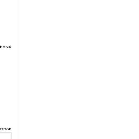
нных 
отров