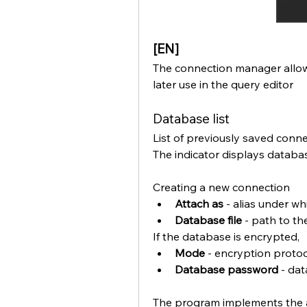
[EN]
The connection manager allows
later use in the query editor
Database list
List of previously saved conn
The indicator displays database
Creating a new connection
Attach as
 - alias under w
Database file
 - path to th
If the database is encrypted,
Mode 
- encryption proto
Database password
 - da
The program implements the a