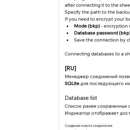
after connecting it to the sheet;
Specify the path to the backup 
If you need to encrypt your b
Mode (bkp)
 - encryption
Database password (bkp
Save the connection by cl
Connecting databases to a she
[RU]
SQLite 
для последующего их
Database list
Список ранее сохраненных с
Индикатор отображает досту
Создание нового соединения