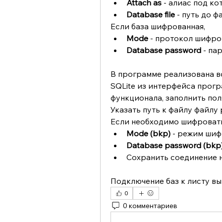
Attach as
 - алиас под к
Database file
 - путь до 
Если база шифрованная,
Mode
 - протокол шифр
Database password
 - па
В программе реализована в
SQLite из интерфейса прогр
функционала, заполнить пол
Указать путь к файлу файлу 
Если необходимо шифровать
Mode (bkp) 
- режим ши
Database password (bkp
Сохранить соединение н
Подключение баз к листу вы
0
0 комментариев