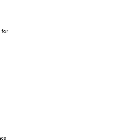
for 
ce 