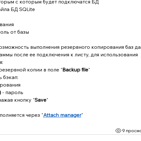
оторым с которым будет подключатся БД
файла БД SQLite
ования
роль от базы
озможность выполнения резервного копирования баз да
аммы после ее подключения к листу, для использования 
я:
резервной копии в поле "
Backup file
"
 бэкап:
фрования
)
 - пароль
ажав кнопку "
Save
"
полняется через "
Attach manager
"
9 просм