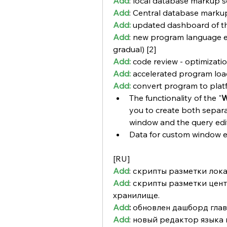
Add
: local database markup 
Add
: Central database marku
Add:
 updated dashboard of t
Add
: new program language ed
gradual) [2]
Add:
 code review - optimizati
Add:
 accelerated program loa
Add:
 convert program to plat
The functionality of the "
W
you to create both separa
window and the query edi
Data for custom window el
[RU]
Add
: скрипты разметки лок
Add
: скрипты разметки цен
хранилище. 
Add
:
 обновлен дашборд глав
Add
: новый редактор языка