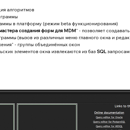
ция алгоритмов
рограммы
аммы в платформу (режим beta функционирования)
мастера создания форм для MDM
" - позволяет создавать 
граммы (вызов из различных меню главного окна и редак
жения" - группы объединённых окон 
ьских элементов окна извлекаются из баз 
SQL 
запросами