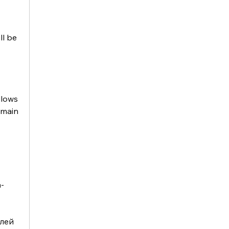
l be 
lows 
main 
-
лей 