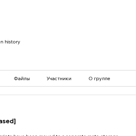
n history
Файлы
Участники
О группе
ased]