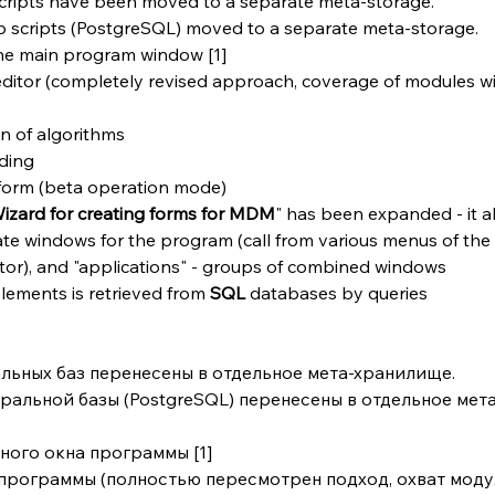
scripts have been moved to a separate meta-storage.
p scripts (PostgreSQL) moved to a separate meta-storage.
he main program window [1]
itor (completely revised approach, coverage of modules wil
on of algorithms
ding
form (beta operation mode)
izard for creating forms for MDM
" has been expanded - it al
te windows for the program (call from various menus of the 
tor), and "applications" - groups of combined windows
ements is retrieved from 
SQL 
databases by queries
альных баз перенесены в отдельное мета-хранилище. 
тральной базы (PostgreSQL) перенесены в отдельное мета
ного окна программы [1]
 программы (полностью пересмотрен подход, охват моду