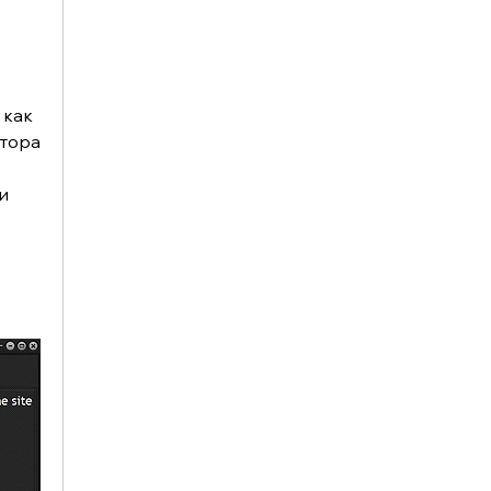
как 
тора 
  