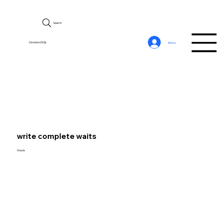
Search
CerebroSQL
Войти
write complete waits
Oracle