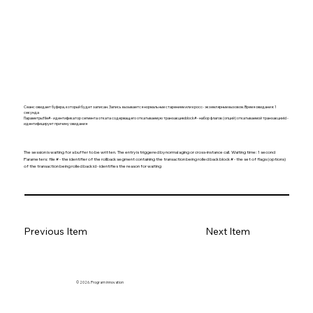
Сеанс ожидает буфера, который будет записан. Запись вызывается нормальным старением или кросс- экземлярным вызовом. Время ожидания: 1
секунда
Параметры:file# - идентификатор сегмента отката содержащего откатываемую транзакциюblock# - набор флагов (опций) откатываемой транзакцииid -
идентифицирует причину ожидания
The session is waiting for a buffer to be written. The entry is triggered by normal aging or cross-instance call. Waiting time: 1 second
Parameters: file # - the identifier of the rollback segment containing the transaction being rolled back block # - the set of flags (options)
of the transaction being rolled back id - identifies the reason for waiting
Previous Item
Next Item
© 2026. Program innovation