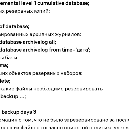
mental level 1 cumulative database;
х резервных копий:
of database;
вированных архивных журналов:
database archivelog all;
database archivelog from time=’дата’;
ы базы:
ma;
их объектов резервных наборов:
ete;
 какие файлы необходимо резервировать
 backup …;
 backup days 3
мация о том, что не было зарезервировано за посл
аревших файлов согласно принятой политике удерж