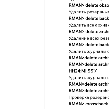
RMAN> delete obsol
Удалить резервные
RMAN> delete back
Удалить все архив
RMAN> delete archiv
Удаление всех рез
RMAN> delete bac
Удалить журналы 
RMAN>delete archive
RMAN>delete archive
HH24:MI:SS')" 
Удалить журналы 
RMAN>delete archiv
RMAN>delete archiv
Проверка резервно
RMAN> crosscheck 