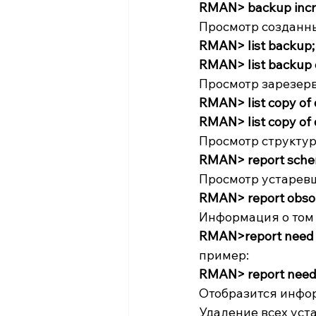
RMAN> backup incre
Просмотр созданны
RMAN> list backup;
RMAN> list backup 
Просмотр зарезер
RMAN> list copy of 
RMAN> list copy of 
Просмотр структур
RMAN> report sche
Просмотр устаревш
RMAN> report obsol
Информация о том
RMAN>report need
пример:
RMAN> report need
Отобразится инфор
Удаление всех уст