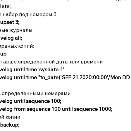
ete;
 набор под номером 3
upset 3;
ные журналы:
elog all;
ервных копий:
kup
старше определенной даты или времени
log until time 'sysdate-1'
log until time "to_date('SEP 21 2020:00:00','Mon DD
с определенными номерами
elog until sequence 100;
elog from sequence 100 until sequence 1000;
й копии:
backup;