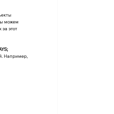
 
ъекты 
мы можем 
 за этот 
YS;
. Например, 