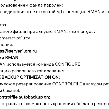
пользованием файла паролей:
соединения к не открытой БД с помощью RMAN исп
ass
ного файла при запуске RMAN: rman target / 
me/script1.rcv
чение:
ass@server1.ora.ru
йки RMAN
AN используется команда CONFIGURE
ацию резервного копирования
BACKUP OPTIMIZATION ON;
ическое резервирование CONTROLFILE в каждом ре
 бэкапе):
ntrolfile autobackup on;
страивать возможность хранения объектов резерв