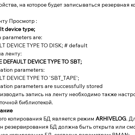
йства, на которое будет записываться резервная ко
нту Просмотр :
 device type;
 parameters are:
 DEVICE TYPE TO DISK; # default
а ленту:
DEFAULT DEVICE TYPE TO SBT;
ation parameters:
 DEVICE TYPE TO 'SBT_TAPE';
tion parameters are successfully stored
оизводить запись на ленту необходимо также настро
точной библиотекой.
вание
го копирования БД является режим 
ARHIVELOG
. Д
н резервирования БД должна быть открыта или см
ное копирование БД  согласно параметрам RMAN: