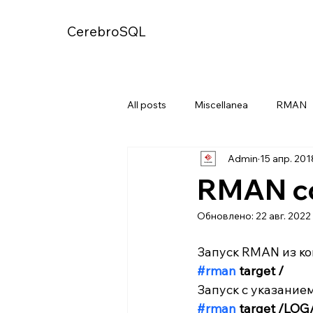
CerebroSQL
All posts
Miscellanea
RMAN
Admin
15 апр. 2018
RMAN co
Обновлено:
22 авг. 2022 
Запуск RMAN из ко
#rman
 target /
Запуск с указание
#rman
 target /LO