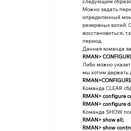
следующим образо
Можно задать перио
определенный моме
резервных копий. 
восстановиться, т.
период.
Данная команда за
RMAN> CONFIGURE
Либо можно указат
мы хотим держать 
RMAN>CONFIGURE 
Команда CLEAR сбр
RMAN> configure con
RMAN> configure def
Команда SHOW пок
RMAN> show all;
RMAN> show control