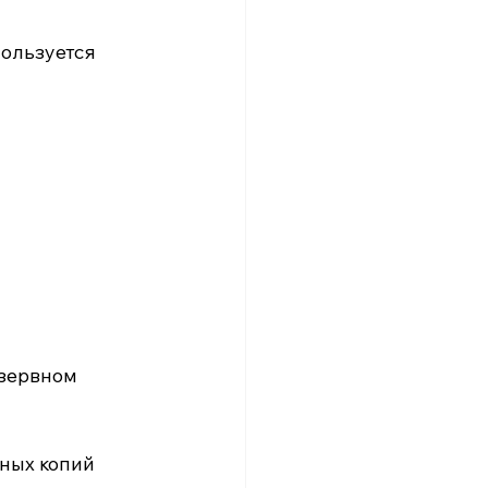
ользуется 
зервном 
ных копий 