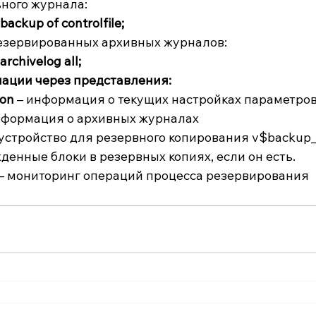
ного журнала:
ackup of controlfile;
езервированных архивных журналов:
rchivelog all;
ации через представления:
ion
 – информация о текущих настройках параметро
информация о архивных журналах
 устройство для резервного копирования v$backup_c
денные блоки в резервных копиях, если он есть.
 – мониторинг операций процесса резервирования