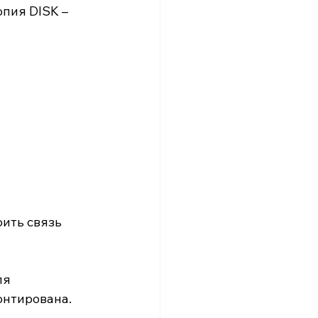
пия DISK – 
ить связь 
ля 
онтирована.