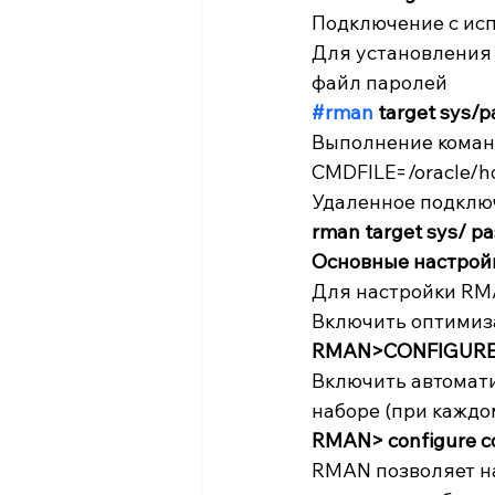
Подключение с ис
Для установления 
файл паролей
#rman
 target sys/p
Выполнение команд
CMDFILE=/oracle/ho
Удаленное подклю
rman target sys/ p
Основные настро
Для настройки RM
Включить оптимиз
RMAN>CONFIGURE 
Включить автомат
наборе (при каждом
RMAN> configure co
RMAN позволяет на