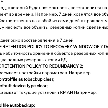
м:
д, в который будет возможность, восстановится на
нт во времени. Например, 7 дней хранятся все об
Соответственно на любой из семи дней в прошлом 
к. у нас есть все объекты резервных копий сделанных
дает окно восстановления в 7 дней:
 RETENTION POLICY TO RECOVERY WINDOW OF 7 DA
ь избыточность хранения объектов резервных копий
две полных резервных копии БД.
RETENTION POLICY TO REDUNDANCY 2;
асывает настройки параметров. Например:
trolfile autobackup clear;
ault device type clear;
азывает текущие установки RMAN Например:
file autobackup;