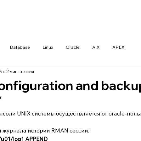
Database
Linux
Oracle
AIX
APEX
 г.
2 мин. чтения
nfiguration and backu
г.
нсоли UNIX системы осуществляется от oracle-пол
м журнала истории RMAN сессии:
G/u01/log1 APPEND