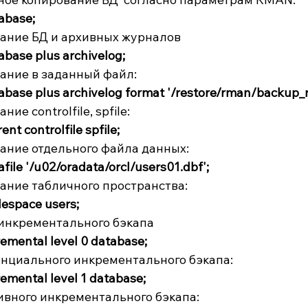
abase;
ание БД и архивных журналов
ase plus archivelog;
ание в заданный файл:
ase plus archivelog format '/restore/rman/backup_
ие controlfile, spfile:
t controlfile spfile;
ание отдельного файла данных:
le '/u02/oradata/orcl/users01.dbf';
ание табличного пространства:
espace users;
инкрементального бэкапа
mental level 0 database;
нциального инкрементального бэкапа:
mental level 1 database;
вного инкрементального бэкапа: