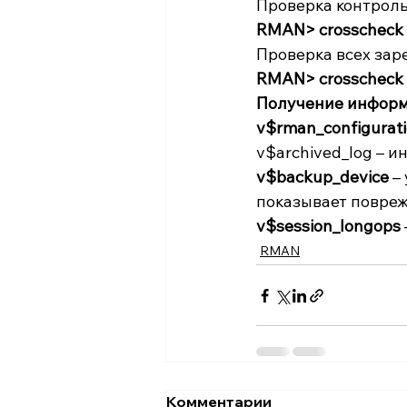
Проверка контроль
RMAN> crosscheck b
Проверка всех зар
RMAN> crosscheck a
Получение информ
v$rman_configurat
v$archived_log – 
v$backup_device
 –
показывает повреж
v$session_longops
RMAN
Комментарии