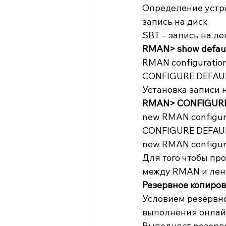
Определение устро
запись на диск
SBT – запись на ле
RMAN> show default
RMAN configuration
CONFIGURE DEFAULT
Установка записи н
RMAN> CONFIGURE 
new RMAN configur
CONFIGURE DEFAULT
new RMAN configura
Для того чтобы пр
между RMAN и лен
Резервное копиро
Условием резервно
выполнения онлай
Выполняет резерв