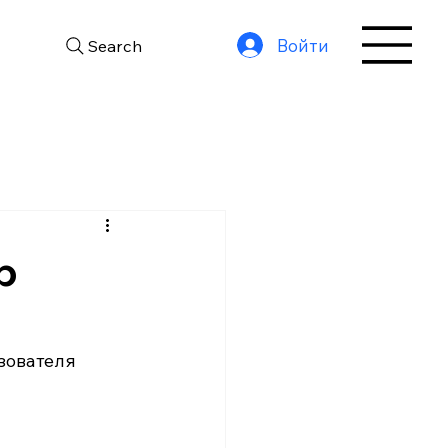
Войти
Search
p
ьзователя