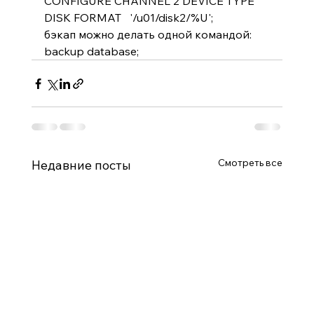
CONFIGURE CHANNEL 2 DEVICE TYPE 
DISK FORMAT   '/u01/disk2/%U';
бэкап можно делать одной командой:
backup database;
Смотреть все
Недавние посты