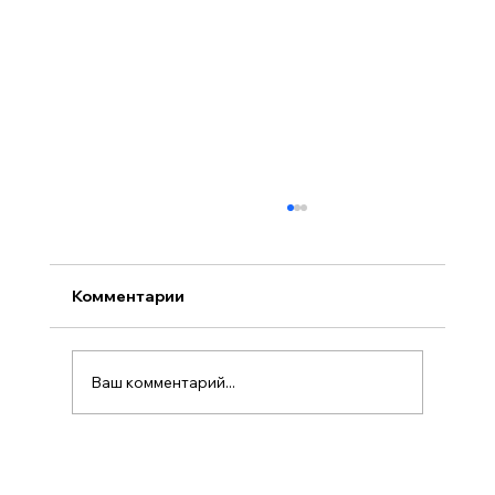
Комментарии
Ваш комментарий...
Разработка на языке SQL под СУБД
PostgreSQL в CerebroSQL