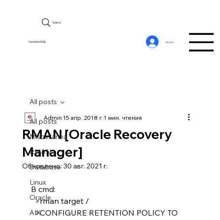
Search
CerebroSQL
Войти
All posts
Admin
15 апр. 2018 г.
1 мин. чтения
All posts
RMAN [Oracle Recovery
Miscellanea
Manager]
RMAN
Обновлено:
30 авг. 2021 г.
Database
Linux
В cmd:
Oracle
  >rman target /
  >CONFIGURE RETENTION POLICY TO 
AIX