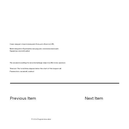
Сеанс ожидает открытия внешнего большого объекта (LOB).
Время ожидания: общее время, прошедшее с начала вызова isopen.
Параметры: session#, waited
The session is waiting for an external large object (LOB) to be opened.
Timeout: The total time elapsed since the start of the isopen call.
Parameters: session#, waited
Previous Item
Next Item
© 2026. Program innovation