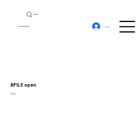
Search
CerebroSQL
Log In
BFILE open
Oracle