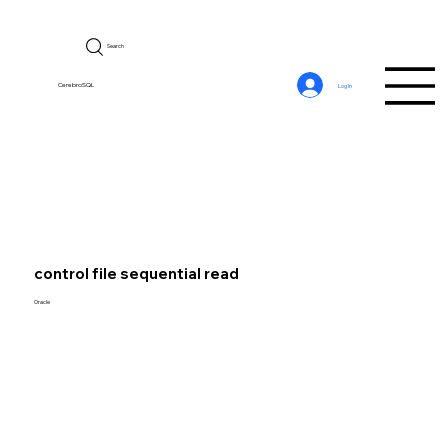
Search
CerebroSQL
Log In
control file sequential read
Oracle