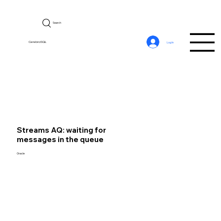
Search
CerebroSQL
Log In
Streams AQ: waiting for
messages in the queue
Oracle