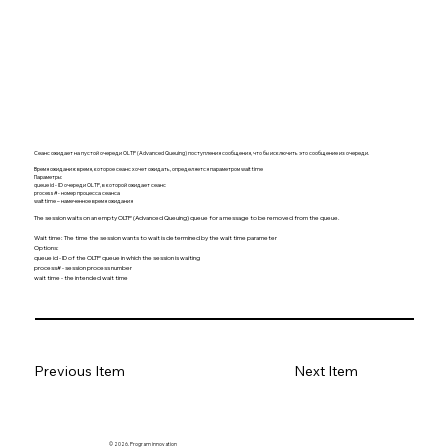
Сеанс ожидает на пустой очереди OLTP (Advanced Queuing) поступления сообщения, что бы исключить это сообщение из очереди.
Время ожидания: время, которое сеанс хочет ожидать, определяется параметром wait time
Параметры:
queue id - ID очереди OLTP, в которой ожидает сеанс
process# - номер процесса сеанса
wait time – намеченное время ожидания
The session waits on an empty OLTP (Advanced Queuing) queue for a message to be removed from the queue.
Wait time: The time the session wants to wait is determined by the wait time parameter
Options:
queue id - ID of the OLTP queue in which the session is waiting
process# - session process number
wait time - the intended wait time
Previous Item
Next Item
© 2026. Program innovation