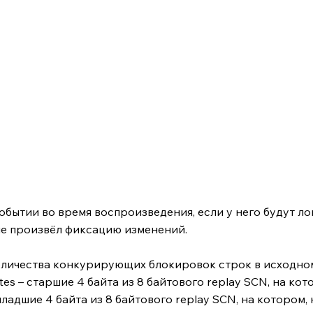
обытии во время воспроизведения, если у него будут л
не произвёл фиксацию изменений.
оличества конкурирующих блокировок строк в исходном
bytes – старшие 4 байта из 8 байтового replay SCN, на к
 – младшие 4 байта из 8 байтового replay SCN, на котором