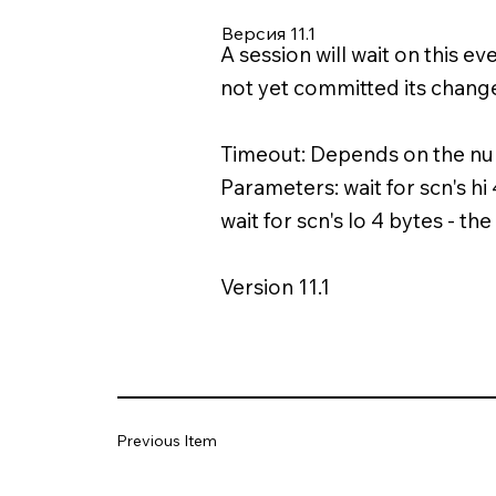
Версия 11.1
A session will wait on this e
not yet committed its chang
Timeout: Depends on the numb
Parameters: wait for scn's hi
wait for scn's lo 4 bytes - t
Version 11.1
Previous Item