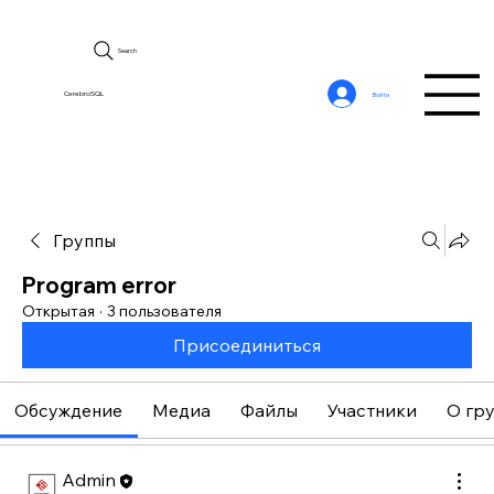
Search
CerebroSQL
Войти
Группы
Program error
Открытая
·
3 пользователя
Присоединиться
Обсуждение
Медиа
Файлы
Участники
О гр
Admin