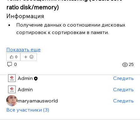
ratio disk/memory)
Информация
Получение данных о соотношении дисковых 
О группе
сортировок к сортировкам в памяти.
Добро пожаловать в группу! Общайтесь с другими
участниками, получайте обновления и делитесь
фото и видео.
Показать еще
0
0
25
Участники
Admin
Следить
Admin
Следить
maryamausworld
Следить
Все участники (3)