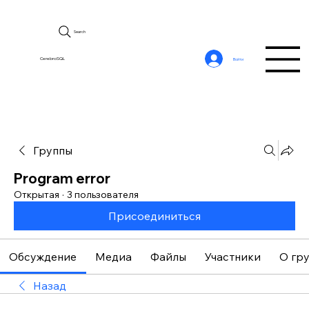
Search
CerebroSQL
Войти
Группы
Program error
Открытая
·
3 пользователя
Присоединиться
Обсуждение
Медиа
Файлы
Участники
О гр
Назад