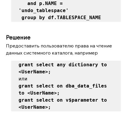
   and p.NAME = 
'undo_tablespace' 

 group by df.TABLESPACE_NAME
Решение
Предоставить пользователю права на чтение 
данных системного каталога, например
grant select any dictionary to 
<UserName>; 
grant select on dba_data_files 
to <UserName>;

grant select on v$parameter to 
<UserName>;