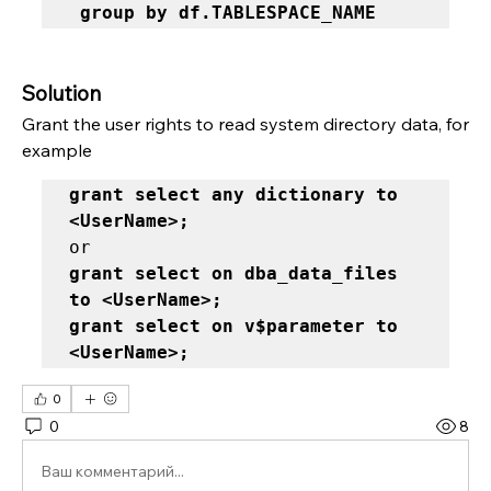
 group by df.TABLESPACE_NAME
Solution
Grant the user rights to read system directory data, for 
example
grant select any dictionary to 
<UserName>; 
grant select on dba_data_files 
to <UserName>;

grant select on v$parameter to 
<UserName>;
0
0
8
Ваш комментарий...