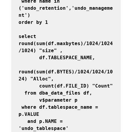
 where name in 
('undo_retention','undo_manageme
nt') 

order by 1
select 
round(sum(df.maxbytes)/1024/1024
/1024) "size" ,

       df.TABLESPACE_NAME,

round(sum(df.BYTES)/1024/1024/10
24) "Alloc",

       count(df.FILE_ID) "Count"

  from dba_data_files df,

       v$parameter p

 where df.tablespace_name = 
p.VALUE

   and p.NAME = 
'undo_tablespace' 
