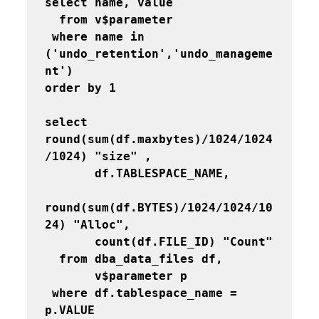
select name, value 

  from v$parameter 

 where name in 
('undo_retention','undo_manageme
nt') 

order by 1
select 
round(sum(df.maxbytes)/1024/1024
/1024) "size" ,

       df.TABLESPACE_NAME,

round(sum(df.BYTES)/1024/1024/10
24) "Alloc",

       count(df.FILE_ID) "Count"

  from dba_data_files df,

       v$parameter p

 where df.tablespace_name = 
p.VALUE
