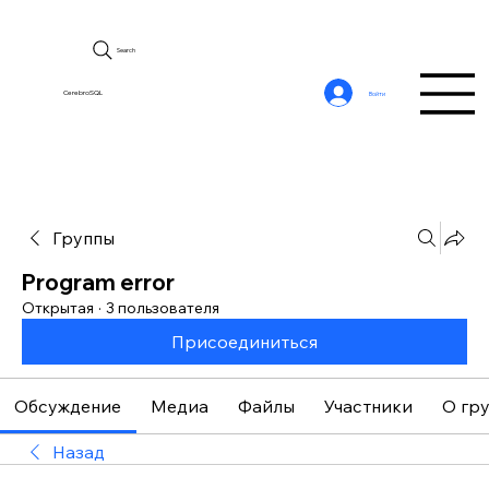
Search
CerebroSQL
Войти
Группы
Program error
Открытая
·
3 пользователя
Присоединиться
Обсуждение
Медиа
Файлы
Участники
О гр
Назад