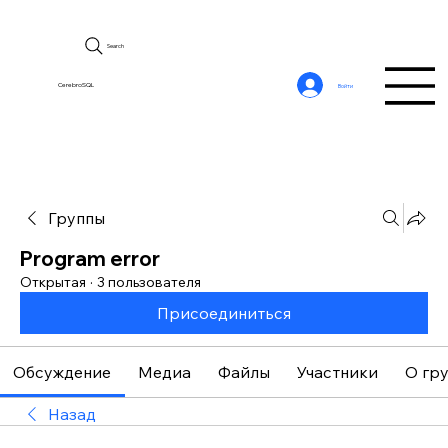
Search
CerebroSQL
Войти
Группы
Program error
Открытая
·
3 пользователя
Присоединиться
Обсуждение
Медиа
Файлы
Участники
О гр
Назад