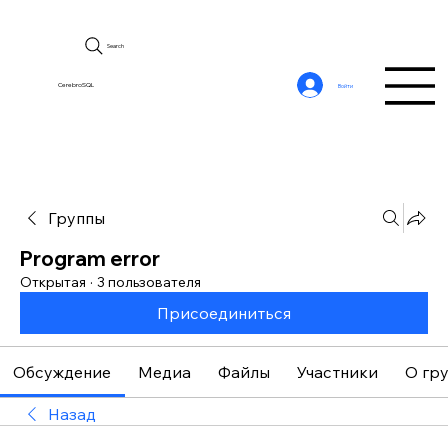
Search
CerebroSQL
Войти
Группы
Program error
Открытая
·
3 пользователя
Присоединиться
Обсуждение
Медиа
Файлы
Участники
О гр
Назад