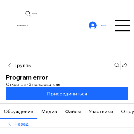
Search
CerebroSQL
Войти
Группы
Program error
Открытая
·
3 пользователя
Присоединиться
Обсуждение
Медиа
Файлы
Участники
О гр
Назад