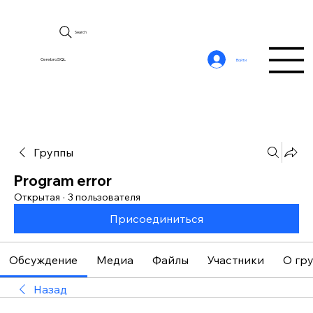
Search
CerebroSQL
Войти
Группы
Program error
Открытая
·
3 пользователя
Присоединиться
Обсуждение
Медиа
Файлы
Участники
О гр
Назад