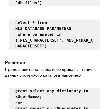
'db_files') 
select * from 
NLS_DATABASE_PARAMETERS  

 where parameter in 
('NLS_CHARACTERSET','NLS_NCHAR_C
HARACTERSET')
Решение
Предоставить пользователю права на чтение 
данных системного каталога, например
grant select any dictionary to 
<UserName>; 
grant select on v$parameter to 