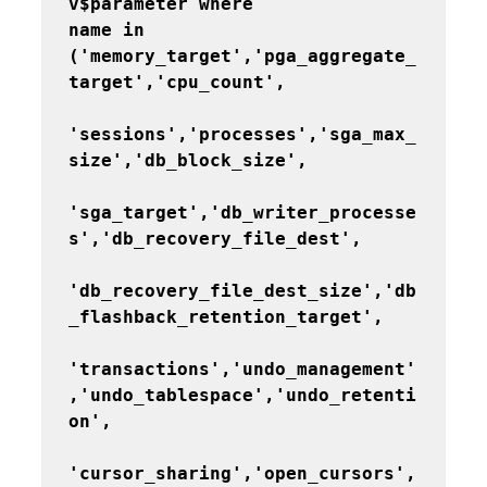
v$parameter where

name in 
('memory_target','pga_aggregate_
target','cpu_count',

'sessions','processes','sga_max_
size','db_block_size',

'sga_target','db_writer_processe
s','db_recovery_file_dest',

'db_recovery_file_dest_size','db
_flashback_retention_target',

'transactions','undo_management'
,'undo_tablespace','undo_retenti
on',

'cursor_sharing','open_cursors',