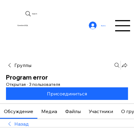
Search
CerebroSQL
Войти
Группы
Program error
Открытая
·
3 пользователя
Присоединиться
Обсуждение
Медиа
Файлы
Участники
О гр
Назад