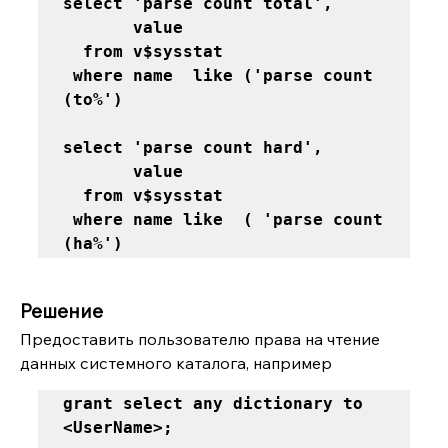
select 'parse count total', 

       value

  from v$sysstat

 where name  like ('parse count 
(to%')
select 'parse count hard',

       value

  from v$sysstat

 where name like  ( 'parse count 
(ha%')
Решение
Предоставить пользователю права на чтение 
данных системного каталога, например
grant select any dictionary to 
<UserName>; 