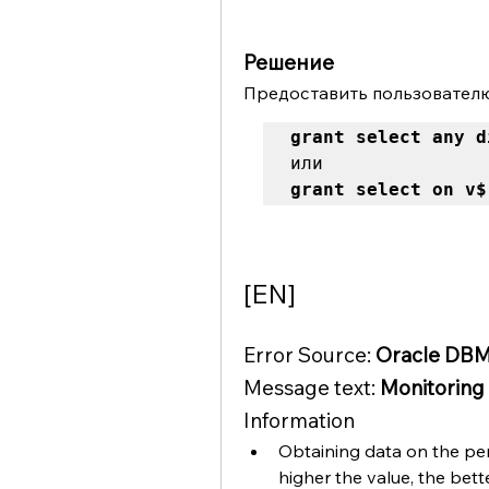
Решение
Предоставить пользователю
grant select any d
grant select on v$
[EN]
Error Source: 
Oracle DBM
Message text: 
Monitoring
Information
Obtaining data on the perc
higher the value, the bett