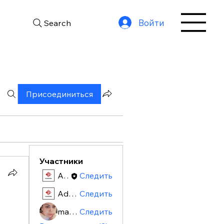
Войти
Search
Присоединиться
Участники
Admin
Следить
Admin
Следить
maryamausworld
Следить