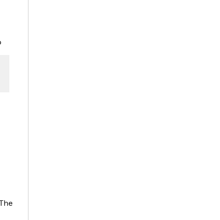
р
The 