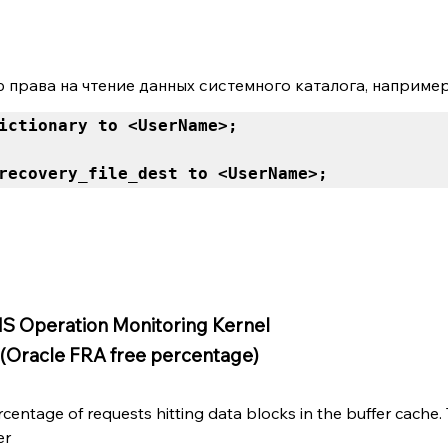
 права на чтение данных системного каталога, наприме
ictionary to <UserName>; 
recovery_file_dest to <UserName>;
S Operation Monitoring Kernel
 (Oracle FRA free percentage)
entage of requests hitting data blocks in the buffer cache. 
er