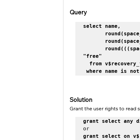
Query
select name,

       round(space_limit/1024/1024/1024) "lim",

       round(space_used/1024/1024/1024) "used",

       round(((space_limit-space_used)/space_limit)*100) 
"free" 

  from v$recovery_file_dest 

 where name is no
Solution
Grant the user rights to read 
grant select any d
grant select on v$