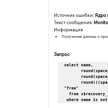
Источник ошибки: 
Ядро 
Текст сообщения: 
Monito
Информация
Получение данных о про
Запрос
select name,

       round(space_limit/1024/1024/1024) "lim",

       round(space_used/1024/1024/1024) "used",

       round(((space_limit-space_used)/space_limit)*100) 
"free" 

  from v$recovery_file_dest 

 where name is no