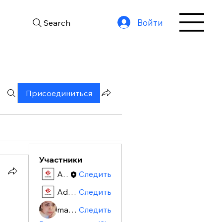
Войти
Search
Присоединиться
Участники
Admin
Следить
Admin
Следить
maryamausworld
Следить