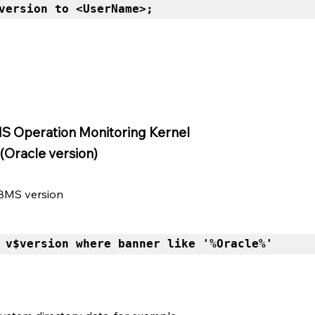
version to <UserName>; 
S Operation Monitoring Kernel
(Oracle version)
DBMS version
 v$version where banner like '%Oracle%'