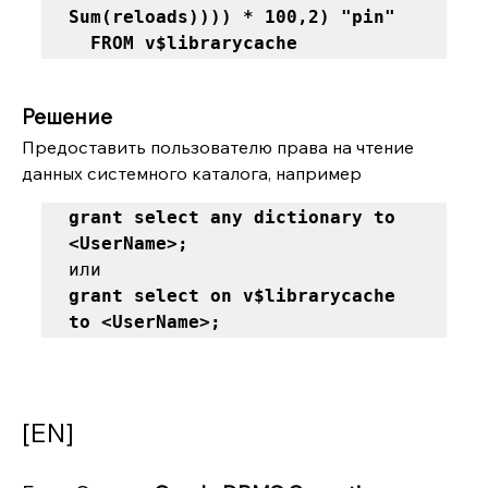
Sum(reloads)))) * 100,2) "pin" 

  FROM v$librarycache 
Решение
Предоставить пользователю права на чтение 
данных системного каталога, например
grant select any dictionary to 
<UserName>; 
grant select on v$librarycache 
to <UserName>;
[EN]