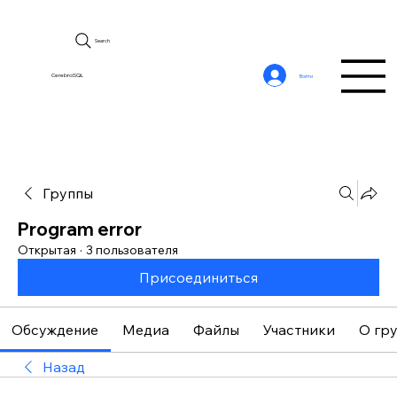
Search
CerebroSQL
Войти
Группы
Program error
Открытая
·
3 пользователя
Присоединиться
Обсуждение
Медиа
Файлы
Участники
О гр
Назад