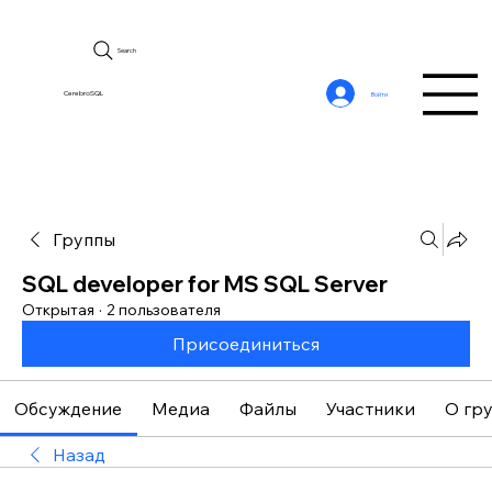
Search
CerebroSQL
Войти
Группы
SQL developer for MS SQL Server
Открытая
·
2 пользователя
Присоединиться
Обсуждение
Медиа
Файлы
Участники
О гр
Назад