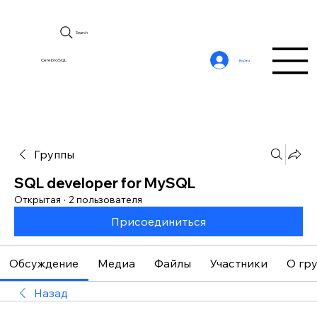
Search
CerebroSQL
Войти
Группы
SQL developer for MySQL
Открытая
·
2 пользователя
Присоединиться
Обсуждение
Медиа
Файлы
Участники
О гр
Назад