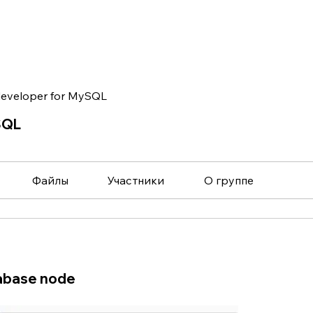
eveloper for MySQL
SQL
Файлы
Участники
О группе
abase node