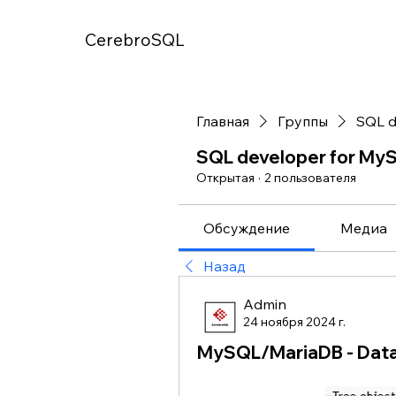
CerebroSQL
Главная
Группы
SQL d
SQL developer for My
Открытая
·
2 пользователя
Обсуждение
Медиа
Назад
Admin
24 ноября 2024 г.
MySQL/MariaDB - Dat