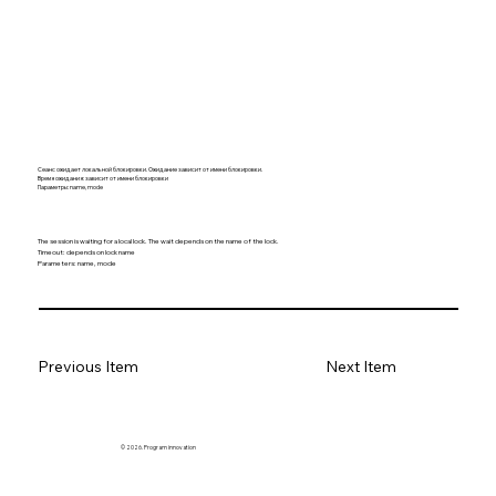
Сеанс ожидает локальной блокировки. Ожидание зависит от имени блокировки.
Время ожидания: зависит от имени блокировки
Параметры: name, mode
The session is waiting for a local lock. The wait depends on the name of the lock.
Timeout: depends on lock name
Parameters: name, mode
Previous Item
Next Item
© 2026. Program innovation