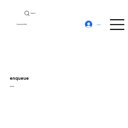
Search
CerebroSQL
Log In
enqueue
Oracle