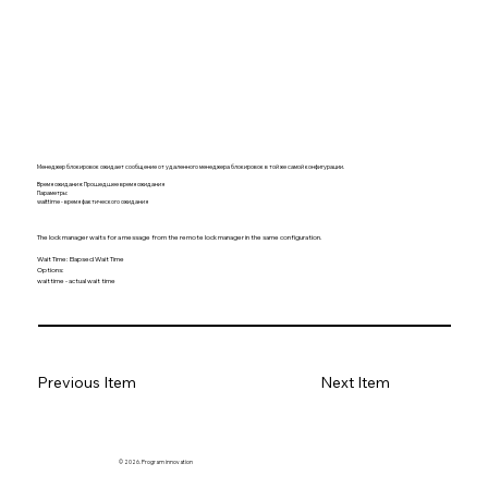
Менеджер блокировок ожидает сообщение от удаленного менеджера блокировок в той же самой конфигурации.
Время ожидания: Прошедшее время ожидания
Параметры:
waittime - время фактического ожидания
The lock manager waits for a message from the remote lock manager in the same configuration.
Wait Time: Elapsed Wait Time
Options:
waittime - actual wait time
Previous Item
Next Item
© 2026. Program innovation