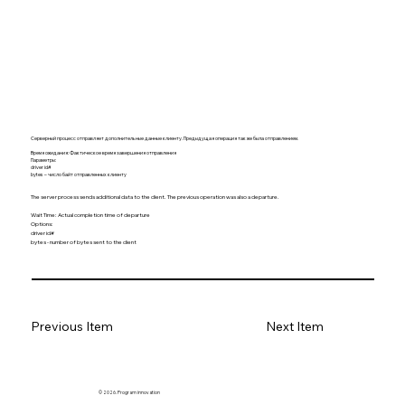
Серверный процесс отправляет дополнительные данные клиенту. Предыдущая операция так же была отправлением.
Время ожидания: Фактическое время завершения отправления
Параметры:
driver id#
bytes – число байт отправленных клиенту
The server process sends additional data to the client. The previous operation was also a departure.
Wait Time: Actual completion time of departure
Options:
driver id#
bytes - number of bytes sent to the client
Previous Item
Next Item
© 2026. Program innovation