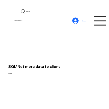
Search
CerebroSQL
Log In
SQL*Net more data to client
Oracle